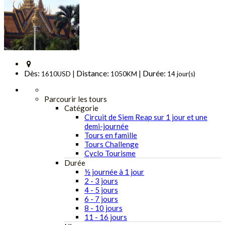
Dès:
Distance:
Durée:
|
|
1610USD
1050KM
14 jour(s)
Parcourir les tours
Catégorie
Circuit de Siem Reap sur 1 jour et une
demi-journée
Tours en famille
Tours Challenge
Cyclo Tourisme
Durée
½ journée à 1 jour
2 - 3 jours
4 - 5 jours
6 - 7 jours
8 - 10 jours
11 - 16 jours