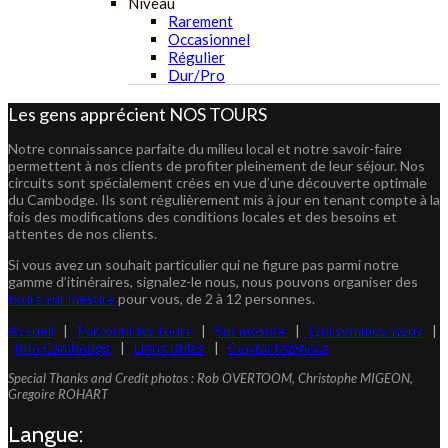
Niveau
Rarement
Occasionnel
Régulier
Dur/Pro
Les gens apprécient NOS TOURS
Notre connaissance parfaite du milieu local et notre savoir-faire
permettent à nos clients de profiter pleinement de leur séjour. Nos
circuits sont spécialement crées en vue d’une découverte optimale
du Cambodge. Ils sont régulièrement mis à jour en tenant compte à la
fois des modifications des conditions locales et des besoins et
attentes de nos clients.
Si vous avez un souhait particulier qui ne figure pas parmi notre
gamme d’itinéraires, signalez-le nous, nous pouvons organiser des
tours sur mesure
pour vous, de 2 à 12 personnes.
Accueil
|
Parcourir les tours
|
Sur mesure
|
Qui sommes-nous
|
Info Cambodge
|
Liens utiles
|
Contactez-nous
Special Thanks and Credit photos : Rob OVERTOOM, Christophe MIGEON,
Gregoire ROHART
Langue: