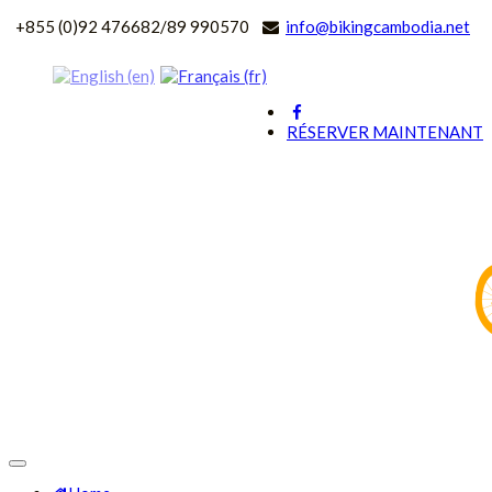
+
855 (0)92 476682/89 990570
info@bikingcambodia.net
RÉSERVER MAINTENANT