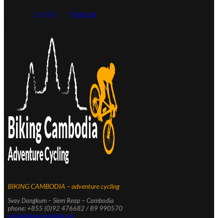
English
Français
1
BIKING CAMBODIA – adventure cycling
Svay Dangkum – Siem Reap – Cambodia
phone: +855 (0)92 476682 / 89 990570
info@bikingcambodia.net