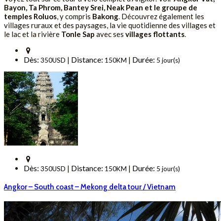
Bayon, Ta Phrom, Bantey Srei, Neak Pean et le groupe de
temples Roluos
, y compris
Bakong
. Découvrez également les
villages ruraux et des paysages, la vie quotidienne des villages et
le lac et la rivière
Tonle Sap
avec ses
villages flottants
.
Dès:
Distance:
Durée:
|
|
350USD
150KM
5 jour(s)
Dès:
Distance:
Durée:
|
|
350USD
150KM
5 jour(s)
Angkor – South coast – Mekong delta tour / Vietnam