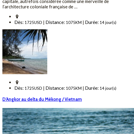
capitale, autrefois considérée comme une merveille de
l’architecture coloniale française de …
Dès:
Distance:
Durée:
|
|
1725USD
1075KM
14 jour(s)
Dès:
Distance:
Durée:
|
|
1725USD
1075KM
14 jour(s)
D’Angkor au delta du Mékong / Vietnam