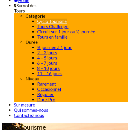
Home
Survol des
Tours
Catégorie
Cyclo Tourisme
Tours Challenge
Circuit sur 1 jour ou ½ journée
Tours en famille
Durée
½ journée à 1 jour
2 – 3 jours
4 – 5 jours
6 – 7 jours
8 – 10 jours
11 – 16 jours
Niveau
Rarement
Occasionnel
Régulier
Dur / Pro
Sur mesure
Qui sommes-nous
Contactez nous
Cyclo Tourisme