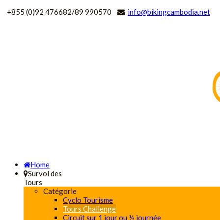
+
855 (0)92 476682/89 990570
info@bikingcambodia.net
Home
Survol des
Tours
Catégorie
Cyclo Tourisme
Tours Challenge
Circuit sur 1 jour ou ½ journée