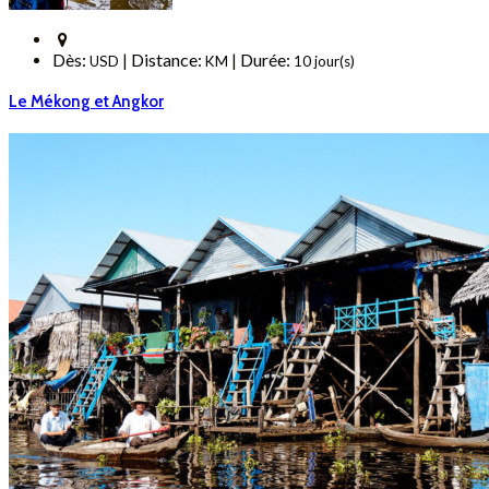
Dès:
Distance:
Durée:
|
|
USD
KM
10 jour(s)
Le Mékong et Angkor