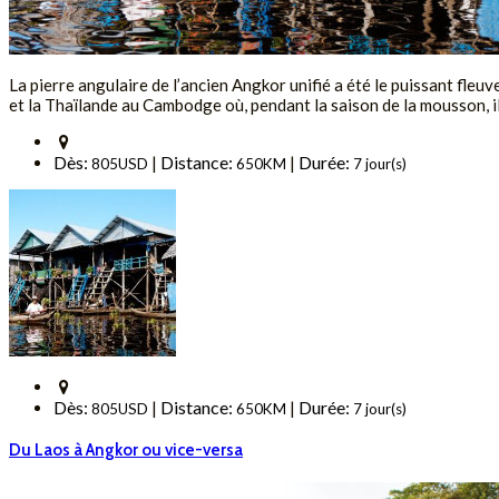
La pierre angulaire de l’ancien Angkor unifié a été le puissant fleuv
et la Thaïlande au Cambodge où, pendant la saison de la mousson, il 
Dès:
Distance:
Durée:
|
|
805USD
650KM
7 jour(s)
Dès:
Distance:
Durée:
|
|
805USD
650KM
7 jour(s)
Du Laos à Angkor ou vice-versa