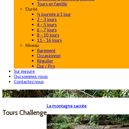
Tours en famille
Durée
½ journée à 1 jour
2 – 3 jours
4 – 5 jours
6 – 7 jours
8 – 10 jours
11 – 16 jours
Niveau
Rarement
Occasionnel
Régulier
Dur / Pro
Sur mesure
Qui sommes-nous
Contactez nous
Tours Challenge
La montagne sacrée
Tours Challenge