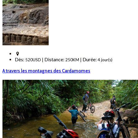
Dès:
Distance:
Durée:
|
|
520USD
250KM
4 jour(s)
A travers les montagnes des Cardamomes