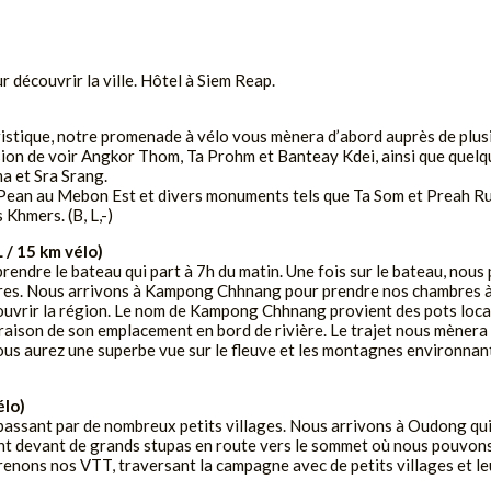
r découvrir la ville. Hôtel à Siem Reap.
ouristique, notre promenade à vélo vous mènera d’abord auprès de plu
ccasion de voir Angkor Thom, Ta Prohm et Banteay Kdei, ainsi que que
a et Sra Srang.
k Pean au Mebon Est et divers monuments tels que Ta Som et Preah 
 Khmers. (B, L,-)
 15 km vélo)
rendre le bateau qui part à 7h du matin. Une fois sur le bateau, nous 
res. Nous arrivons à Kampong Chhnang pour prendre nos chambres à l
couvrir la région. Le nom de Kampong Chhnang provient des pots loca
raison de son emplacement en bord de rivière. Le trajet nous mènera à
us aurez une superbe vue sur le fleuve et les montagnes environnant
lo)
en passant par de nombreux petits villages. Nous arrivons à Oudong q
nt devant de grands stupas en route vers le sommet où nous pouvons 
enons nos VTT, traversant la campagne avec de petits villages et leu