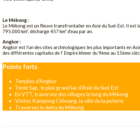
DEMANDE DE DEVIS
Le Mékong :
Le Mékong est un fleuve transfrontalier en Asie du Sud-Est. Il est l
795.000 km², décharge 457 km³ d’eau par an.
Angkor :
Angkor est l’un des sites archéologiques les plus importants en Asi
des différentes capitales de l’ Empire khmer du 9ème au 15ème siècl
Points forts
Temples d’Angkor
Tonle Sap , le plus grand lac d’Asie du Sud-Est
En VTT, traversez des villages le long du Mékong
Visitez Kampong Chhnang, la ville de la poterie
Traversez le delta du Mékong