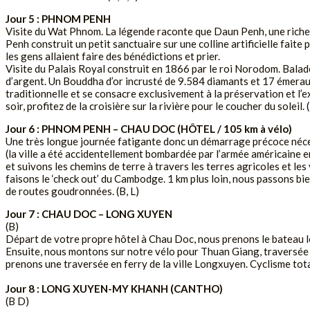
Jour 5 : PHNOM PENH
Visite du Wat Phnom. La légende raconte que Daun Penh, une riche ve
Penh construit un petit sanctuaire sur une colline artificielle faite
les gens allaient faire des bénédictions et prier.
Visite du Palais Royal construit en 1866 par le roi Norodom. Bala
d’argent. Un Bouddha d’or incrusté de 9.584 diamants et 17 émeraud
traditionnelle et se consacre exclusivement à la préservation et l’e
soir, profitez de la croisière sur la rivière pour le coucher du soleil. 
Jour 6 : PHNOM PENH – CHAU DOC (HÔTEL / 105 km à vélo)
Une très longue journée fatigante donc un démarrage précoce nécess
(la ville a été accidentellement bombardée par l’armée américaine e
et suivons les chemins de terre à travers les terres agricoles et le
faisons le ‘check out’ du Cambodge. 1 km plus loin, nous passons bi
de routes goudronnées. (B, L)
Jour 7 : CHAU DOC – LONG XUYEN
(B)
Départ de votre propre hôtel à Chau Doc, nous prenons le bateau le
Ensuite, nous montons sur notre vélo pour Thuan Giang, traversée f
prenons une traversée en ferry de la ville Longxuyen. Cyclisme to
Jour 8 : LONG XUYEN-MY KHANH (CANTHO)
(B D)