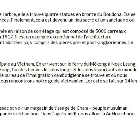
de l’arbre, elle a trouvé quatre statues en bronze du Bouddha. Dame
crées. Finalement, cela est devenu un lieu sacré et un sanctuaire où
ommée en raison de son étage qui est composé de 5000 carreaux
 1917, il est un exemple exceptionnel de l’architecture
ont abritées ici, y compris des pièces pré-et post-angkoriennes. Le
cipale au Vietnam. En arrivant sur le ferry du Mékong à Neak Leung
ong, l’un des fleuves les plus longs et les plus importants du monde
 où le bureau de l’immigration cambodgienne se trouve et où nous
 nous rencontrons notre guide vietnamien. Le reste se fait sur 34 km
Bassac et voir un magasin de tissage de Cham – peuple musulman.
 paniers en bambou. Dans l’après-midi, nous allons à AnHoa et nous