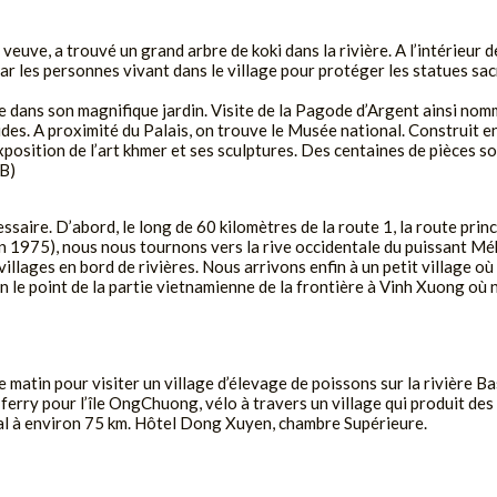
uve, a trouvé un grand arbre de koki dans la rivière. A l’intérieur 
 par les personnes vivant dans le village pour protéger les statues sa
de dans son magnifique jardin. Visite de la Pagode d’Argent ainsi n
es. A proximité du Palais, on trouve le Musée national. Construit en
xposition de l’art khmer et ses sculptures. Des centaines de pièces s
(B)
aire. D’abord, le long de 60 kilomètres de la route 1, la route prin
n 1975), nous nous tournons vers la rive occidentale du puissant Mék
s villages en bord de rivières. Nous arrivons enfin à un petit village
en le point de la partie vietnamienne de la frontière à Vinh Xuong où
 matin pour visiter un village d’élevage de poissons sur la rivière 
erry pour l’île OngChuong, vélo à travers un village qui produit des
tal à environ 75 km. Hôtel Dong Xuyen, chambre Supérieure.