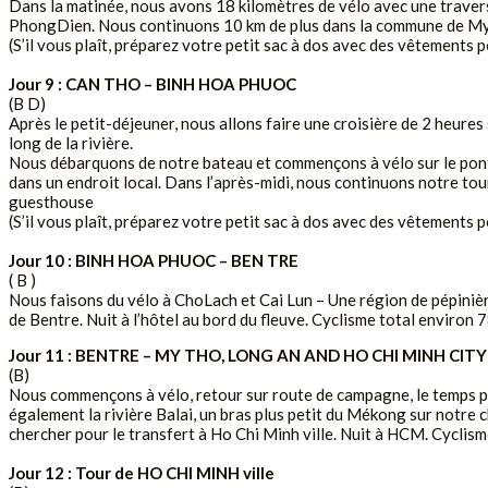
Dans la matinée, nous avons 18 kilomètres de vélo avec une traver
PhongDien. Nous continuons 10 km de plus dans la commune de MyKha
(S’il vous plaît, préparez votre petit sac à dos avec des vêtements p
Jour 9 : CAN THO – BINH HOA PHUOC
(B D)
Après le petit-déjeuner, nous allons faire une croisière de 2 heures 
long de la rivière.
Nous débarquons de notre bateau et commençons à vélo sur le po
dans un endroit local. Dans l’après-midi, nous continuons notre to
guesthouse
(S’il vous plaît, préparez votre petit sac à dos avec des vêtements p
Jour 10 : BINH HOA PHUOC – BEN TRE
( B )
Nous faisons du vélo à ChoLach et Cai Lun – Une région de pépinière
de Bentre. Nuit à l’hôtel au bord du fleuve. Cyclisme total environ
Jour 11 : BENTRE – MY THO, LONG AN AND HO CHI MINH CITY
(B)
Nous commençons à vélo, retour sur route de campagne, le temps pe
également la rivière Balai, un bras plus petit du Mékong sur notre 
chercher pour le transfert à Ho Chi Minh ville. Nuit à HCM. Cyclism
Jour 12 : Tour de HO CHI MINH ville