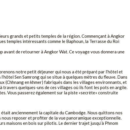
sieurs grands et petits temples de la région. Commençant à Angkor
lques temples intéressants comme le Baphoun, la Terrasse du Roi
Rup avant de retourner à Angkor Wat. Ce voyage vous donnera une
prenons notre petit déjeuner qui nous a été préparé par l’hôtel et
’hôtel Sen Samrong qui se situe à quelques mètres du fleuve. Dans
ux (Chhnang en khmer) fabriqués dans les villages environnants, et
 travers quelques-uns de ces villages où ils font les pots en argile.
es. Vous passerez également sur la piste «secrète» construite
ui était anciennement la capitale du Cambodge. Nous quittons nos
nous reposer et profiter de la vue panoramique exceptionnelle.
rs maisons en bois sur pilotis. Le dernier trajet jusqu’à Phnom