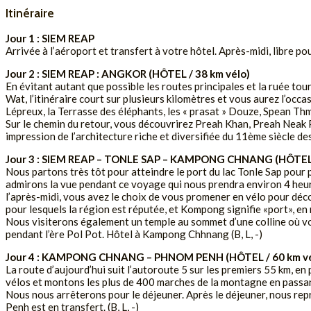
Itinéraire
Jour 1 : SIEM REAP
Arrivée à l’aéroport et transfert à votre hôtel. Après-midi, libre pou
Jour 2 : SIEM REAP : ANGKOR (HÔTEL / 38 km vélo)
En évitant autant que possible les routes principales et la ruée t
Wat, l’itinéraire court sur plusieurs kilomètres et vous aurez l’o
Lépreux, la Terrasse des éléphants, les « prasat » Douze, Spean Thm
Sur le chemin du retour, vous découvrirez Preah Khan, Preah Nea
impression de l’architecture riche et diversifiée du 11ème siècle des
Jour 3 : SIEM REAP – TONLE SAP – KAMPONG CHNANG (HÔTEL /
Nous partons très tôt pour atteindre le port du lac Tonle Sap pour p
admirons la vue pendant ce voyage qui nous prendra environ 4 heu
l’après-midi, vous avez le choix de vous promener en vélo pour dé
pour lesquels la région est réputée, et Kompong signifie «port», en 
Nous visiterons également un temple au sommet d’une colline où vo
pendant l’ère Pol Pot. Hôtel à Kampong Chhnang (B, L, -)
Jour 4 : KAMPONG CHNANG – PHNOM PENH (HÔTEL / 60 km vé
La route d’aujourd’hui suit l’autoroute 5 sur les premiers 55 km, 
vélos et montons les plus de 400 marches de la montagne en passa
Nous nous arrêterons pour le déjeuner. Après le déjeuner, nous repr
Penh est en transfert. (B, L, -)