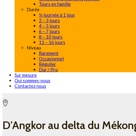
Tours en famille
Durée
½ journée à 1 jour
2 – 3 jours
4 – 5 jours
6 – 7 jours
8 – 10 jours
11 – 16 jours
Niveau
Rarement
Occasionnel
Régulier
Dur / Pro
Sur mesure
Qui sommes-nous
Contactez nous
D’Angkor au delta du Mékon