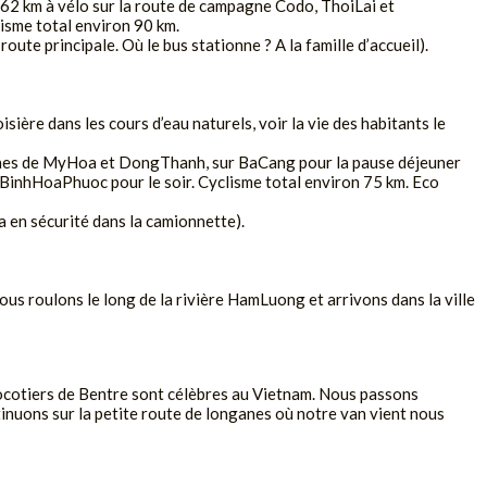
 62 km à vélo sur la route de campagne Codo, ThoiLai et
isme total environ 90 km.
oute principale. Où le bus stationne ? A la famille d’accueil).
sière dans les cours d’eau naturels, voir la vie des habitants le
unes de MyHoa et DongThanh, sur BaCang pour la pause déjeuner
e BinhHoaPhuoc pour le soir. Cyclisme total environ 75 km. Eco
ra en sécurité dans la camionnette).
us roulons le long de la rivière HamLuong et arrivons dans la ville
cocotiers de Bentre sont célèbres au Vietnam. Nous passons
tinuons sur la petite route de longanes où notre van vient nous