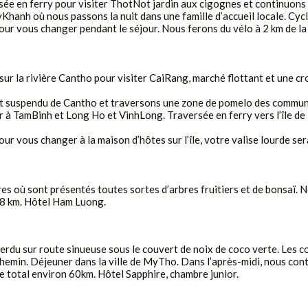
sée en ferry pour visiter ThotNot jardin aux cigognes et continuons
nh où nous passons la nuit dans une famille d’accueil locale. Cycl
our vous changer pendant le séjour. Nous ferons du vélo à 2 km de la r
sur la rivière Cantho pour visiter CaiRang, marché flottant et une croi
nt suspendu de Cantho et traversons une zone de pomelo des comm
ur à TamBinh et Long Ho et VinhLong. Traversée en ferry vers l’île d
our vous changer à la maison d’hôtes sur l’île, votre valise lourde se
s où sont présentés toutes sortes d’arbres fruitiers et de bonsaï. No
 78 km. Hôtel Ham Luong.
rdu sur route sinueuse sous le couvert de noix de coco verte. Les 
chemin. Déjeuner dans la ville de MyTho. Dans l’après-midi, nous con
e total environ 60km. Hôtel Sapphire, chambre junior.