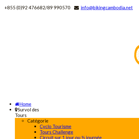
+
855 (0)92 476682/89 990570
info@bikingcambodia.net
Home
Survol des
Tours
Catégorie
Cyclo Tourisme
Tours Challenge
Circuit sur 1 jour ou ½ journée