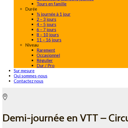
Tours en famille
Durée
½ journée à 1 jour
2 – 3 jours
4 – 5 jours
6 – 7 jours
8 – 10 jours
11 – 16 jours
Niveau
Rarement
Occasionnel
Régulier
Dur / Pro
Sur mesure
Qui sommes-nous
Contactez nous
Demi-journée en VTT – Circu