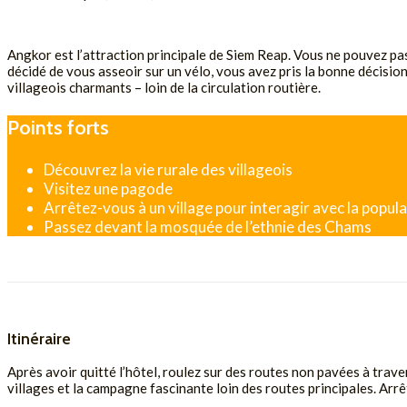
DEMANDE DE DEVIS
Angkor est l’attraction principale de Siem Reap. Vous ne pouvez pas
décidé de vous asseoir sur un vélo, vous avez pris la bonne décisio
villageois charmants – loin de la circulation routière.
Points forts
Découvrez la vie rurale des villageois
Visitez une pagode
Arrêtez-vous à un village pour interagir avec la popula
Passez devant la mosquée de l’ethnie des Chams
Itinéraire
Après avoir quitté l’hôtel, roulez sur des routes non pavées à trav
villages et la campagne fascinante loin des routes principales. Arr