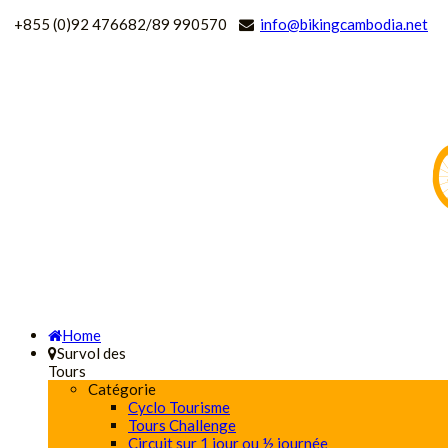
+
855 (0)92 476682/89 990570
info@bikingcambodia.net
Home
Survol des
Tours
Catégorie
Cyclo Tourisme
Tours Challenge
Circuit sur 1 jour ou ½ journée