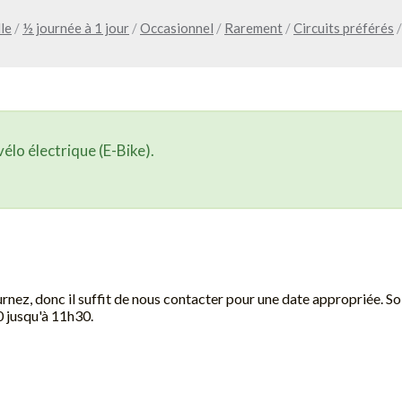
le
/
½ journée à 1 jour
/
Occasionnel
/
Rarement
/
Circuits préférés
/
élo électrique (E-Bike).
urnez, donc il suffit de nous contacter pour une date appropriée. S
jusqu'à 11h30.